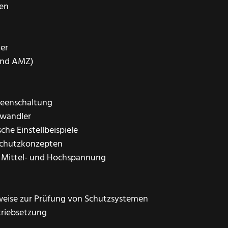
ien
er
und AMZ)
reenschaltung
uwandler
che Einstellbeispiele
Schutzkonzepten
n Mittel- und Hochspannung
ise zur Prüfung von Schutzsystemen
triebsetzung