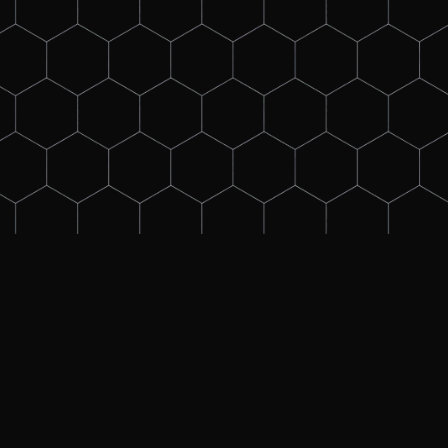
s
eg, eine fachliche Auffrischung oder einfach nur einen fun
rhältst, haben wir dieses wichtige Grundlagen-Training entw
men, deren Sternpunktbehandlung und die daraus resultier
utz in radialen- und vermaschten Netzstrukturen, die Erds
Schutz von Transformatoren. Zudem erhältst Du grundleg
.