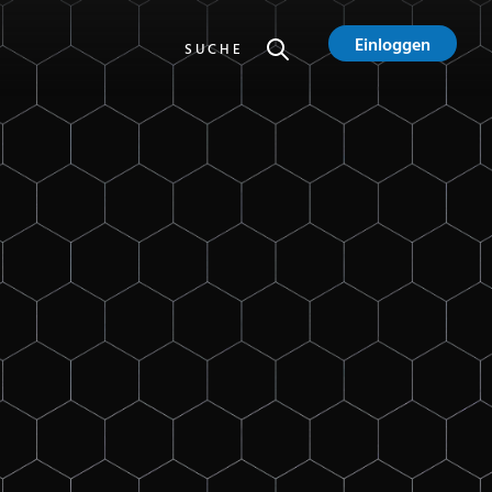
Einloggen
SUCHE
Dresden, Loschwitzer Str. 1
3
Plätze frei
Dresden, Loschwitzer Str. 1
11
Plätze frei