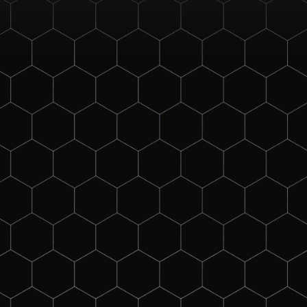
28
.
09
.
bis
30
.
09
.
2026
07
.
06
.
bis
09
.
06
.
2027