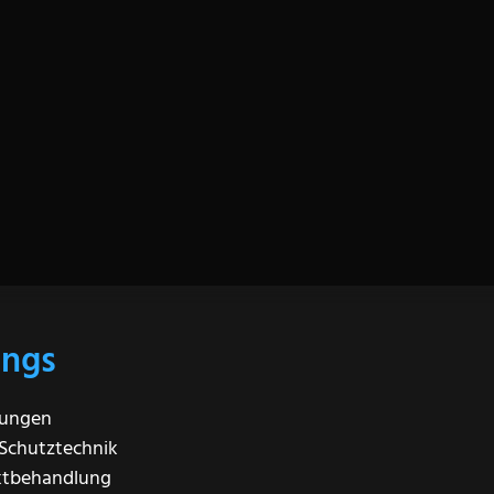
Schutztechnik“ ist genau das richtige für Dich, wenn Du den 
 oder weil Du Dein vorhandenes Wissen auffrischen möchtest
 ob Du Elektrofachraft bist und bereits Grundlagenwissen bes
 Berührung gekommen bist. Wer an unserem Training aufme
ndiertem Wissen im Bereich der elektrischen Schutztechnik 
ings
hungen
Schutztechnik
ktbehandlung