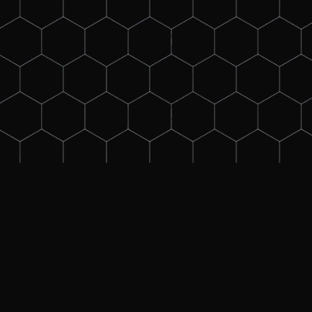
Ziel des
Training
Damit Du einen optimalen Einsti
elektrischen Selektivschutzes e
Du lernst die gängigen Netzfor
Dazu gehören der Kurzschlusssch
kompensierten Netzen und der 
Strom- und Spannungswandler