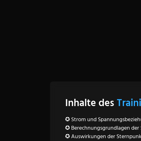
Unser Training „Grundlagen der 
oder Bauleiter mitreden willst
Dabei ist es völlig unerheblich
Elektro- und Schutztechnik in
teilnimmt, wird mit fachlich fu
Inhalte des
Train
✪ Strom und Spannungsbezie
✪ Berechnungsgrundlagen der 
✪ Auswirkungen der Sternpun