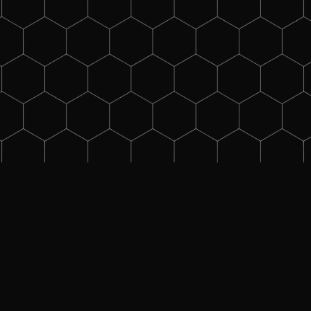
dierten Überblick im Bereich des
ickelt.
en Schutzprinzipien kennen.
chlussortung in isolierten und
endende Kenntnisse über