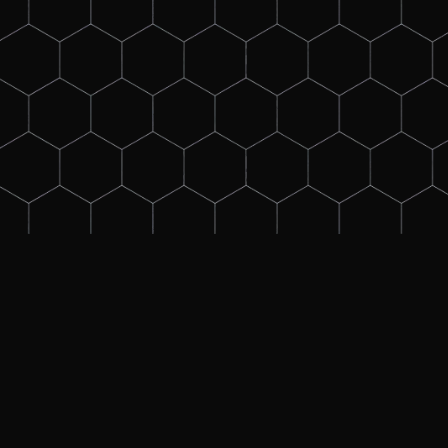
Ziel des
Training
Egal, ob Du in der Projektentwi
Betriebsmitteln in der Energiev
Hochspannungstechnik.
Erhalte fundierte Kenntnisse u
Zusammenhänge des elektrisch
Isolierstoffe und technische I
Als Absolvent dieses Online-Tra
den elementaren Grundlagen ü
Unser Dozent Sebastian Ladendo
Erfahrung im Bereich der Hoch