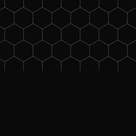
s
cklung, der Finanzierung, dem Betrieb oder der technischen
ersorgung tätig bist. In diesem Online-Training lernst Du a
̈ber die wesentlichen Grundlagen der Hochspannungstechni
en Feldes, das Wesen von Durchschlagprozessen und Gasent
soliersysteme sowie die Durchführung von Hochspannungspru
inings, lernst Du alles, was Du über die Welt der Hochspa
ber wichtige Zusammenhänge zu einem breiten Überblick 
rf ist Referent an der Brandenburgischen Technischen Univ
spannungstechnik.