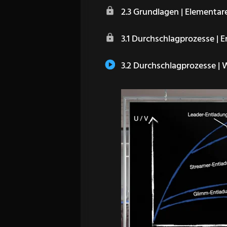
2.3 Grundlagen | Element
3.1 Durchschlagprozesse | 
3.2 Durchschlagprozesse | W