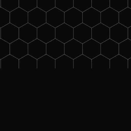
 Realisierung von elektrischen
lle grundlegenden Aspekte der
k. Lerne die elementaren
ladungen, alles Wichtige über
̈fungen.
nnungstechnik wissen musst. Von
über praktische Anwendungen.
ersität und hat mehrere Jahre