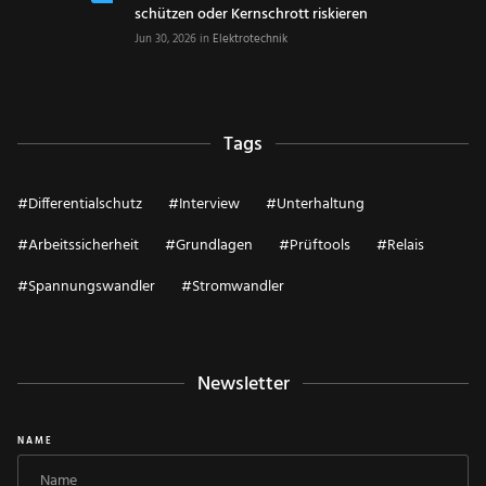
schützen oder Kernschrott riskieren
Jun 30, 2026
in
Elektrotechnik
Tags
#
Differentialschutz
#
Interview
#
Unterhaltung
#
Arbeitssicherheit
#
Grundlagen
#
Prüftools
#
Relais
#
Spannungswandler
#
Stromwandler
Newsletter
NAME