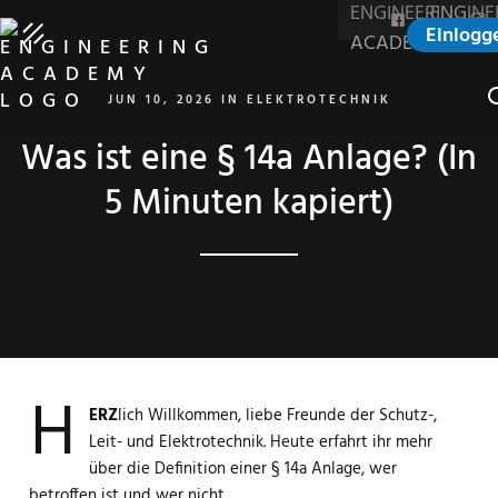
Einlogg
S
JUN 10, 2026
IN
ELEKTROTECHNIK
Was ist eine § 14a Anlage? (In
5 Minuten kapiert)
H
ERZ
lich Willkommen, liebe Freunde der Schutz-,
Leit- und Elektrotechnik. Heute erfahrt ihr mehr
über die Definition einer § 14a Anlage, wer
betroffen ist und wer nicht.