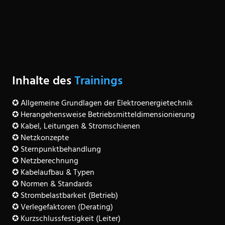
an unserem Training aufmerksam und mit leerem Speicher
teilnimmt, wird mit fachlich fundiertem Wissen im
Bereich der Mittelspannungstechnik ausgerüstet.
Inhalte des
Trainings
✪ Allgemeine Grundlagen der Elektroenergietechnik
✪ Herangehensweise Betriebsmitteldimensionierung
✪ Kabel, Leitungen & Stromschienen
✪ Netzkonzepte
✪ Sternpunktbehandlung
✪ Netzberechnung
✪ Kabelaufbau & Typen
✪ Normen & Standards
✪ Strombelastbarkeit (Betrieb)
✪ Verlegefaktoren (Derating)
✪ Kurzschlussfestigkeit (Leiter)