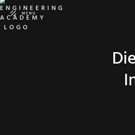
MENU
Die
I