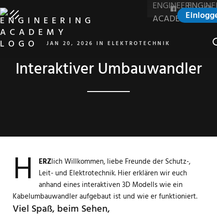
Einlogg
S
JAN 20, 2026
IN
ELEKTROTECHNIK
Interaktiver Umbauwandler
H
ERZ
lich Willkommen, liebe Freunde der Schutz-,
Leit- und Elektrotechnik. Hier erklären wir euch
anhand eines interaktiven 3D Modells wie ein
Kabelumbauwandler aufgebaut ist und wie er funktioniert.
Viel Spaß, beim Sehen,