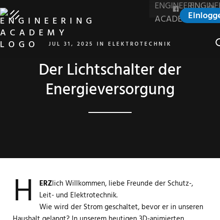
Einlogg
S
JUL 31, 2025
IN
ELEKTROTECHNIK
Der Lichtschalter der
Energieversorgung
H
ERZ
lich Willkommen, liebe Freunde der Schutz-,
Leit- und Elektrotechnik.
Wie wird der Strom geschaltet, bevor er in unseren
Haushalt gelangt? In unserem heutigen 3D-animierten