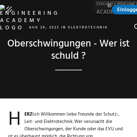
Einlogg
S
AUG 29, 2023
IN
ELEKTROTECHNIK
Oberschwingungen - Wer ist
schuld ?
H
ERZ
lich Willkommen liebe Freunde der Schutz-,
Leit- und Elektrotechnik. Wer verursacht die
Oberschwingungen, der Kunde oder das EVU und
ist es überhaupt möglich, die Richtung von