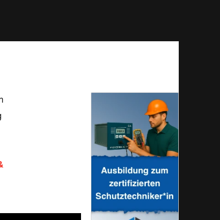
n
g
&