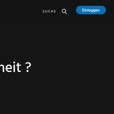
Einloggen
SUCHE
eit ?